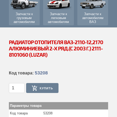
Двери кабины и фургона
Сиденья
Запчасти к
Запчасти к
Запчасти к
грузовым
легковым
автомобилям
Принадлежности кабины
автомобилям
автомобилям
ВАЗ
Отопление кабины
Механизмы управления
РАДИАТОР ОТОПИТЕЛЯ ВАЗ-2110-12,2170
АЛЮМИНИЕВЫЙ 2-Х РЯД.(С 2003 Г.) 2111-
Дополнительное оборудование
8101060 (LUZAR)
Электрооборудование и приборы
Водительский инструмент
53208
Код товара:
Навеска
Оперение
КУПИТЬ
Платформа
Подъемник платформы
Параметры товара
Код товара
53208
Знаки