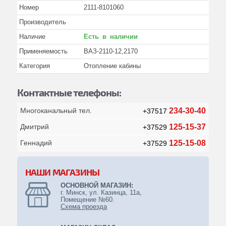
Номер
2111-8101060
Каталоги
Производитель
Манжеты, кольца резиновые
Наличие
Есть в наличии
Масла, технические жидкости и др.
Применяемость
ВАЗ-2110-12,2170
Подшипники
Категория
Отопление кабины
Прочее
Контактные телефоны:
Ремкомплекты
Многоканальный тел.
234-30-40
+37517
Ремни
Дмитрий
125-15-37
+37529
Стандартные изделия
Геннадий
125-15-08
+37529
Фильтры
Шланги, трубки и рвд
НАШИ МАГАЗИНЫ
ОСНОВНОЙ МАГАЗИН:
Насосы шестеренчатые (нш)
г. Минск, ул. Казинца, 11а,
Помещение №60.
Спецоборудование
Схема проезда
Противопожарное оборудование