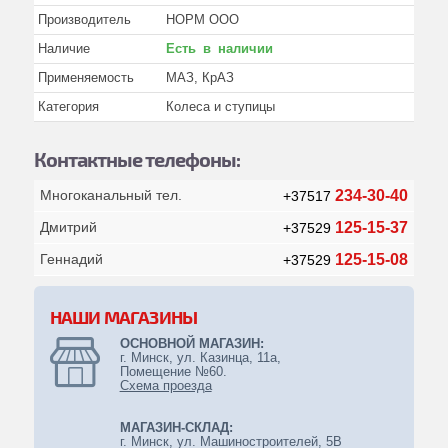
Производитель
НОРМ ООО
Каталоги
Наличие
Есть в наличии
Манжеты, кольца резиновые
Применяемость
МАЗ, КрАЗ
Масла, технические жидкости и др.
Категория
Колеса и ступицы
Подшипники
Контактные телефоны:
Прочее
Многоканальный тел.
234-30-40
+37517
Ремкомплекты
Дмитрий
125-15-37
+37529
Ремни
Геннадий
125-15-08
+37529
Стандартные изделия
Фильтры
НАШИ МАГАЗИНЫ
Шланги, трубки и рвд
ОСНОВНОЙ МАГАЗИН:
г. Минск, ул. Казинца, 11а,
Насосы шестеренчатые (нш)
Помещение №60.
Схема проезда
Спецоборудование
МАГАЗИН-СКЛАД:
Противопожарное оборудование
г. Минск, ул. Машиностроителей, 5B