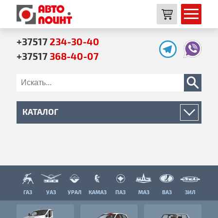
+37517
234-30-40
+37517
368-40-07
КАТАЛОГ
Двигатель
Трансмиссия
Ходовая часть
Ось передняя
ГАЗ
УАЗ
УРАЛ
КАМАЗ
ПАЗ
МАЗ
ВАЗ
ЗИЛ
Рама