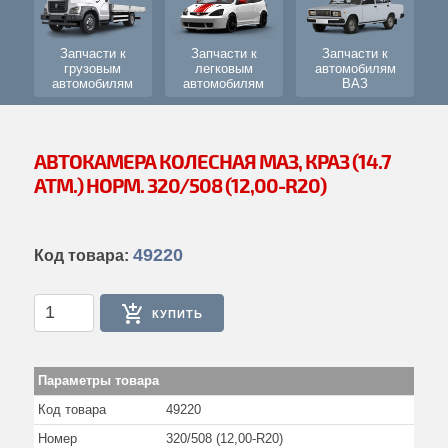
Подвеска
Колеса и ступицы
Запчасти к
Запчасти к
Запчасти к
грузовым
легковым
автомобилям
Буксирный прибор
автомобилям
автомобилям
ВАЗ
Кузов
Механизмы управления
АВТОКАМЕРА КОЛЕСНАЯ МАЗ, КРАЗ (14.7
АТМ.) НОРМ. 320/508 (12,00-R20)
Дополнительное оборудование
Электрооборудование и приборы
49220
Код товара:
Водительский инструмент
Навеска
КУПИТЬ
Оперение
Платформа
Параметры товара
Подъемник платформы
Код товара
49220
Знаки
Номер
320/508 (12,00-R20)