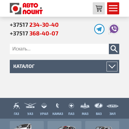
+37517
234-30-40
+37517
368-40-07
КАТАЛОГ
Двигатель
Трансмиссия
Сцепление
Коробка передач
ГАЗ
УАЗ
УРАЛ
КАМАЗ
ПАЗ
МАЗ
ВАЗ
ЗИЛ
Коробка раздаточная