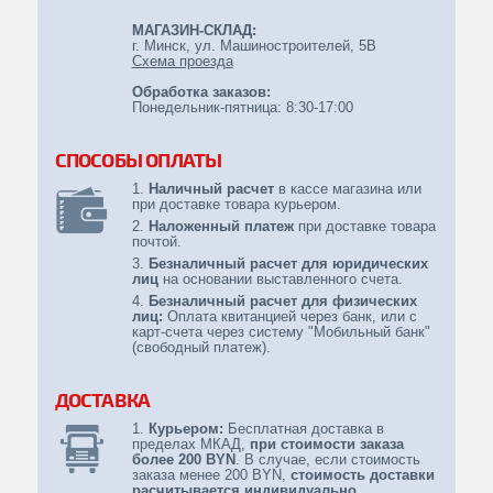
МАГАЗИН-СКЛАД:
Спецоборудование
г. Минск, ул. Машиностроителей, 5B
Схема проезда
Противопожарное оборудование
Обработка заказов:
Понедельник-пятница: 8:30-17:00
Иномарки
ЭЛЕМЕНТЫ ПИТАНИЯ
СПОСОБЫ ОПЛАТЫ
Наличный расчет
в кассе магазина или
при доставке товара курьером.
Наложенный платеж
при доставке товара
почтой.
Безналичный расчет для юридических
лиц
на основании выставленного счета.
Безналичный расчет для физических
лиц:
Оплата квитанцией через банк, или с
карт-счета через систему "Мобильный банк"
(свободный платеж).
ДОСТАВКА
Курьером:
Бесплатная доставка в
пределах МКАД,
при стоимости заказа
более 200 BYN
. В случае, если стоимость
заказа менее 200 BYN,
стоимость доставки
расчитывается индивидуально.