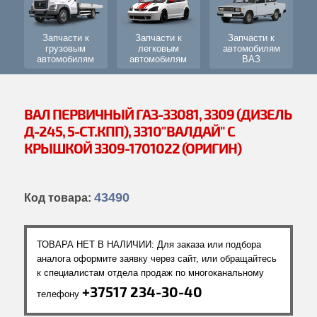
Карданная передача
Передний мост
Запчасти к
Запчасти к
Запчасти к
грузовым
легковым
автомобилям
автомобилям
автомобилям
ВАЗ
Задний мост
Средний мост
ВАЛ ПЕРВИЧНЫЙ ГАЗ-33081, 3309 (ДИЗЕЛЬ
Ходовая часть
Д-245, 5-СТ.КПП), 3310"ВАЛДАЙ" С
Кузов
КРЫШКОЙ 3309-1701022 (ОРИГИН)
Механизмы управления
Дополнительное оборудование
43490
Код товара:
Электрооборудование и приборы
Водительский инструмент
ТОВАРА НЕТ В НАЛИЧИИ: Для заказа или подбора
аналога оформите заявку через сайт, или обращайтесь
Навеска
к специалистам отдела продаж по многоканальному
Оперение
+37517 234-30-40
телефону
Платформа