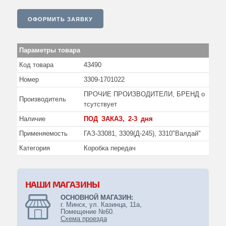
Подъемник платформы
ОФОРМИТЬ ЗАЯВКУ
Знаки
Каталоги
Параметры товара
Код товара
43490
Манжеты, кольца резиновые
Номер
3309-1701022
Масла, технические жидкости и др.
ПРОЧИЕ ПРОИЗВОДИТЕЛИ, БРЕНД о
Производитель
Подшипники
т­сутс­тву­ет
Прочее
Наличие
ПОД ЗАКАЗ, 2-3 дня
Применяемость
ГАЗ-33081, 3309(Д-245), 3310"Валдай"
Ремкомплекты
Категория
Коробка передач
Ремни
Стандартные изделия
НАШИ МАГАЗИНЫ
Фильтры
ОСНОВНОЙ МАГАЗИН:
г. Минск, ул. Казинца, 11а,
Шланги, трубки и рвд
Помещение №60.
Схема проезда
Насосы шестеренчатые (нш)