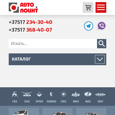
+37517
234-30-40
+37517
368-40-07
КАТАЛОГ
Двигатель
Трансмиссия
Ходовая часть
Кузов
ГАЗ
УАЗ
УРАЛ
КАМАЗ
ПАЗ
МАЗ
ВАЗ
ЗИЛ
Механизмы управления