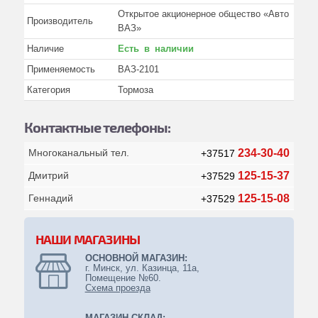
Подшипники
Открытое ак­ци­онер­ное общество «Авто
Производитель
ВАЗ»
Прочее
Наличие
Есть в наличии
Ремкомплекты
Применяемость
ВАЗ-2101
Ремни
Категория
Тормоза
Стандартные изделия
Контактные телефоны:
Фильтры
Многоканальный тел.
234-30-40
+37517
Шланги, трубки и рвд
Дмитрий
125-15-37
+37529
Насосы шестеренчатые (нш)
Геннадий
125-15-08
+37529
Спецоборудование
Противопожарное оборудование
НАШИ МАГАЗИНЫ
ОСНОВНОЙ МАГАЗИН:
Иномарки
г. Минск, ул. Казинца, 11а,
Помещение №60.
ЭЛЕМЕНТЫ ПИТАНИЯ
Схема проезда
МАГАЗИН-СКЛАД: